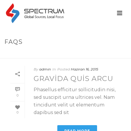
FAQS
HOME
/
FAQS
By
admin
In
Posted
Haziran 16, 2015
GRAVIDA QUIS ARCU
Phasellus efficitur sollicitudin nisi,
0
sed suscipit urna ultrices vel. Nam
tincidunt velit ut elementum
dapibus sed sit
0
READ MORE